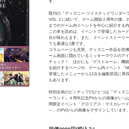
す。
既刊の『ディズニー ツイステッドワンダーラン
VOL.２に続いて、ゲーム開始２周年の後、20
までのゲーム内イベントを中心に紹介する
この本を読めば、イベントで登場したカー
分が味わえます。また、イベントストーリ
ても最適な1冊です。
コラムページも充実。ディズニー作品を彷
ーム画面に隠れているミッキーマウスのア
チェック！ ほかにも「ゲストルーム」機
を紹介するページや、ゲーム内イベント「N
登場したメニューから12点を編集部流に再
もあります。
特別企画のピンナップのひとつは『ディズニ
ーランド』４周年記念PVからの画像がいっ
間限定イベント「グロリアス・マスカレー
～」のPVからの画像をデザインしています