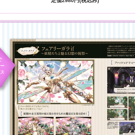
定価
2980円(税込み)
で
リー
ス