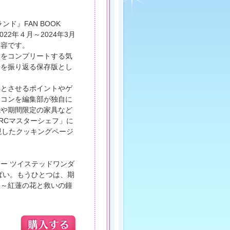
ド』FAN BOOK
22年４月～2024年3月
内容です。
ドをコンプリートする気
ーを振り返る保存版とし
彿とさせるポイントやゲ
イコンを編集部が独自に
能や期間限定の家具など
RCマスターシェフ」に
現したクッキングページ
ー ツイステッドワンダ
ぱい。もうひとつは、期
ド～紅蓮の花と救いの鐘
。