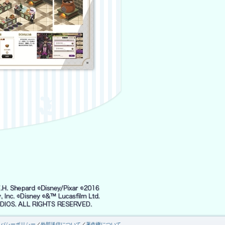
イバシーポリシー
／
外部送信について
／
著作権について