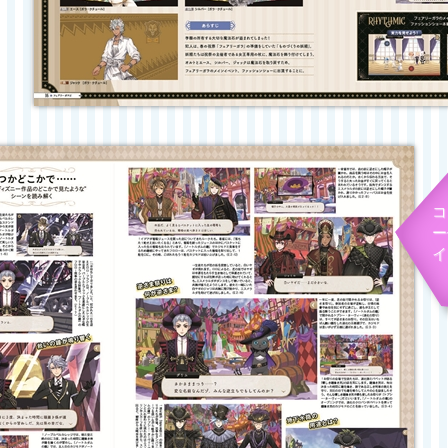
コ
ー
イ