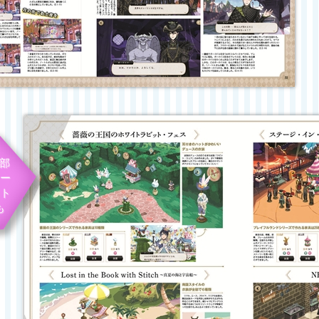
で部
ー
ト
も