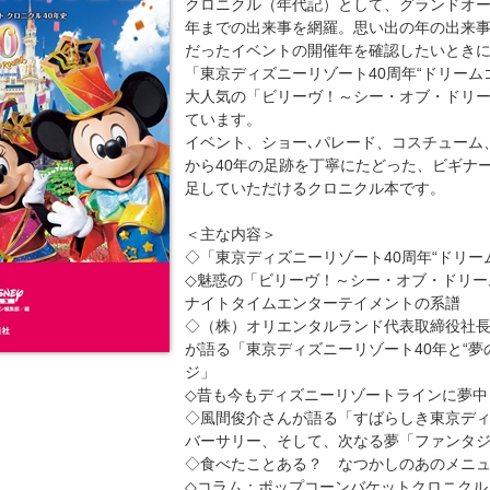
クロニクル（年代記）として、グランドオープン
年までの出来事を網羅。思い出の年の出来
だったイベントの開催年を確認したいとき
「東京ディズニーリゾート40周年“ドリーム
大人気の「ビリーヴ！～シー・オブ・ドリ
ています。
イベント、ショー､パレード、コスチューム
から40年の足跡を丁寧にたどった、ビギナ
足していただけるクロニクル本です。
＜主な内容＞
◇「東京ディズニーリゾート40周年“ドリー
◇魅惑の「ビリーヴ！～シー・オブ・ドリー
ナイトタイムエンターテイメントの系譜
◇（株）オリエンタルランド代表取締役社長(
が語る「東京ディズニーリゾート40年と“夢
ジ」
◇昔も今もディズニーリゾートラインに夢中
◇風間俊介さんが語る「すばらしき東京デ
バーサリー、そして、次なる夢「ファンタ
◇食べたことある？ なつかしのあのメニ
◇コラム：ポップコーンバケットクロニクル