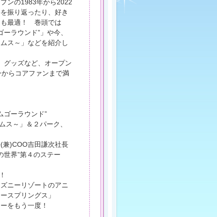
の1983年から2022
事を振り返ったり、好き
にも最適！ 巻頭では
ゴーラウンド”」や今、
ームス～」などを紹介し
、グッズなど、オープン
ーからコアファンまで満
ムゴーラウンド”
ムス～」＆２パーク、
兼)COO吉田謙次社長
の世界”第４のステー
！
ィズニーリゾートのアニ
ジースプリングス」
ューをもう一度！